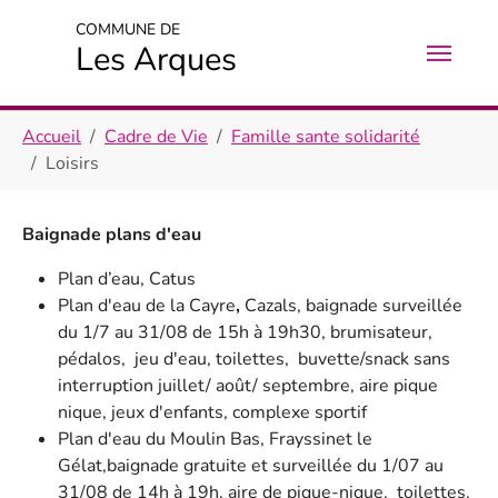
Aller au contenu principal
Skip to page footer
COMMUNE DE
Les Arques
Vous êtes ici:
Accueil
Cadre de Vie
Famille sante solidarité
Loisirs
Baignade plans d'eau
Plan d’eau, Catus
Plan d'eau de la Cayre
,
Cazals, baignade surveillée
du 1/7 au 31/08 de 15h à 19h30, brumisateur,
pédalos, jeu d'eau, toilettes, buvette/snack sans
interruption juillet/ août/ septembre, aire pique
nique, jeux d'enfants, complexe sportif
Plan d'eau du Moulin Bas, Frayssinet le
Gélat,baignade gratuite et surveillée du 1/07 au
31/08 de 14h à 19h, aire de pique-nique, toilettes,