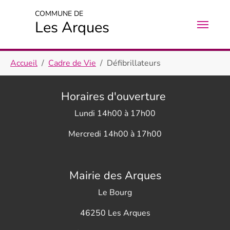
Aller au contenu principal
Skip to page footer
COMMUNE DE
Les Arques
Vous êtes ici:
Accueil
Cadre de Vie
Défibrillateurs
Horaires d'ouverture
Lundi 14h00 à 17h00
Mercredi 14h00 à 17h00
Mairie des Arques
Le Bourg
46250 Les Arques